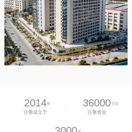
2014
36000
年
万元
注册成立于
注册资金
3000
名