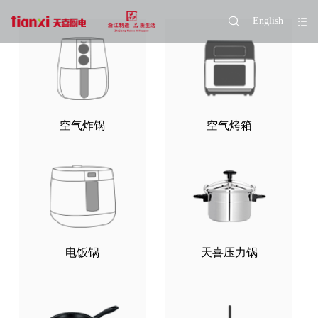
English
空气炸锅
空气烤箱
电饭锅
天喜压力锅