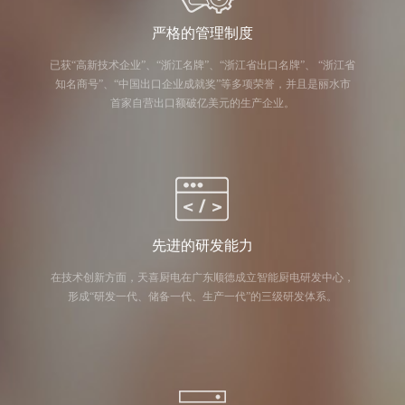
严格的管理制度
已获“高新技术企业”、“浙江名牌”、“浙江省出口名牌”、 “浙江省
知名商号”、“中国出口企业成就奖”等多项荣誉，并且是丽水市
首家自营出口额破亿美元的生产企业。
先进的研发能力
在技术创新方面，天喜厨电在广东顺德成立智能厨电研发中心，
形成“研发一代、储备一代、生产一代”的三级研发体系。