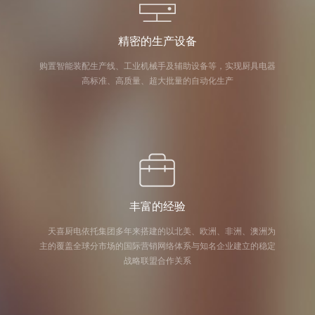
精密的生产设备
购置智能装配生产线、工业机械手及辅助设备等，实现厨具电器
高标准、高质量、超大批量的自动化生产
丰富的经验
天喜厨电依托集团多年来搭建的以北美、欧洲、非洲、澳洲为
主的覆盖全球分市场的国际营销网络体系与知名企业建立的稳定
战略联盟合作关系