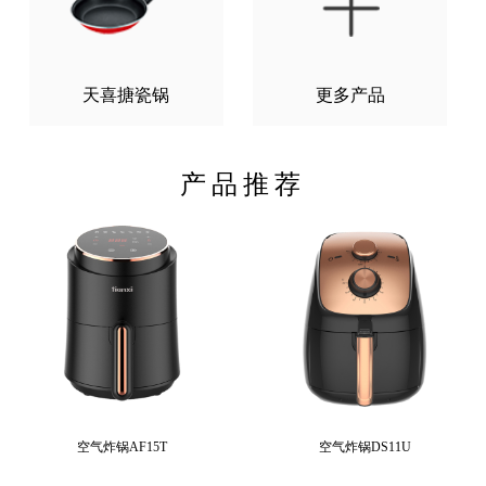
天喜搪瓷锅
更多产品
产品推荐
空气炸锅AF15T
空气炸锅DS11U