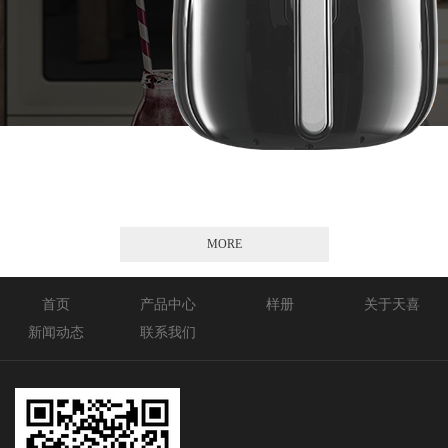
MORE
首页
产品中心
样册
关于天喜
新闻动态
联系我们