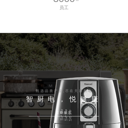
员工
甄选品质产品,尽在天喜厨电
智厨电，悦健康
立即留言