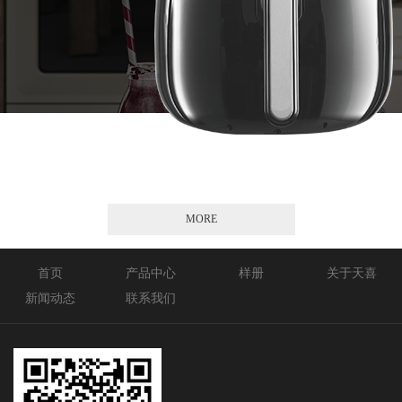
MORE
首页
产品中心
样册
关于天喜
新闻动态
联系我们