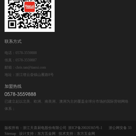
联系方式
电话：
0578-3559888
传真：
0578-3559887
邮箱：
chris.tan@tianxi.com
地址：
浙江缙云壶镇山雁路8号
加盟热线
0578-3559888
已建立起以北美、欧洲、南美洲、澳洲为主的覆盖全球分市场的国际营销网络
体系；
版权所有：
浙江天喜厨电股份有限公司
浙ICP备20020365号-1
浙公网安备 33112
Sitemap
设计支持：东方五金网
技术支持：东方五金网