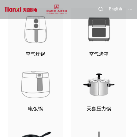
English
空气炸锅
空气烤箱
电饭锅
天喜压力锅