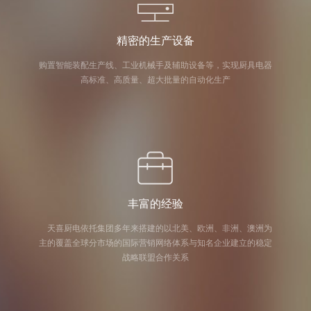
精密的生产设备
购置智能装配生产线、工业机械手及辅助设备等，实现厨具电器
高标准、高质量、超大批量的自动化生产
丰富的经验
天喜厨电依托集团多年来搭建的以北美、欧洲、非洲、澳洲为
主的覆盖全球分市场的国际营销网络体系与知名企业建立的稳定
战略联盟合作关系