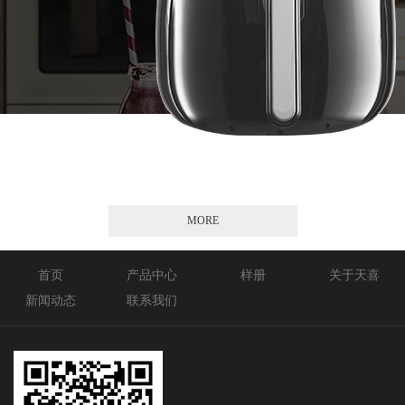
MORE
首页
产品中心
样册
关于天喜
新闻动态
联系我们