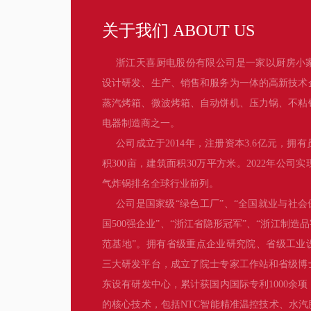
关于我们 ABOUT US
浙江天喜厨电股份有限公司是一家以厨房小
设计研发、生产、销售和服务为一体的高新技术
蒸汽烤箱、微波烤箱、自动饼机、压力锅、不粘
电器制造商之一。
公司成立于2014年，注册资本3.6亿元，拥有
积300亩，建筑面积30万平方米。2022年公司
气炸锅排名全球行业前列。
公司是国家级“绿色工厂”、“全国就业与社会
国500强企业”、“浙江省隐形冠军”、“浙江制造
范基地”。拥有省级重点企业研究院、省级工业
三大研发平台，成立了院士专家工作站和省级博
东设有研发中心，累计获国内国际专利1000余
的核心技术，包括NTC智能精准温控技术、水汽