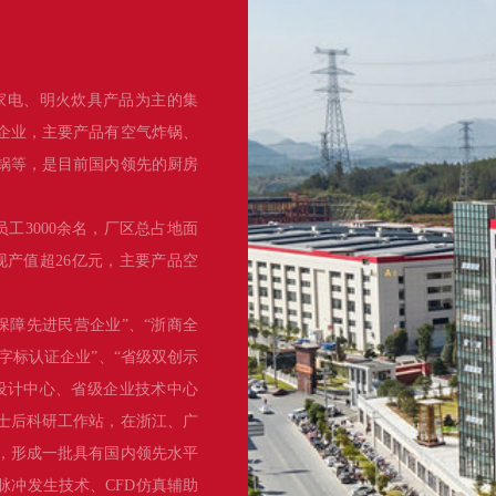
家电、明火炊具产品为主的集
企业，主要产品有空气炸锅、
锅等，是目前国内领先的厨房
员工3000余名，厂区总占地面
实现产值超26亿元，主要产品空
保障先进民营企业”、“浙商全
品字标认证企业”、“省级双创示
设计中心、省级企业技术中心
士后科研工作站，在浙江、广
项，形成一批具有国内领先水平
脉冲发生技术、CFD仿真辅助