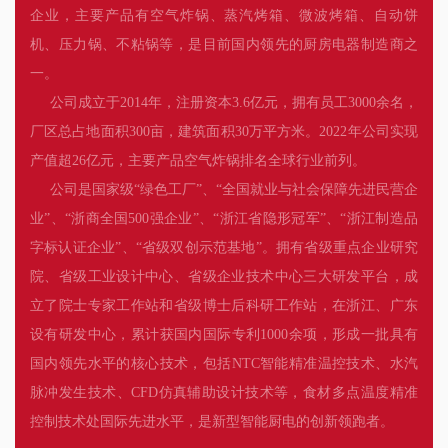
企业，主要产品有空气炸锅、蒸汽烤箱、微波烤箱、自动饼
机、压力锅、不粘锅等，是目前国内领先的厨房电器制造商之
一。
公司成立于2014年，注册资本3.6亿元，拥有员工3000余名，
厂区总占地面积300亩，建筑面积30万平方米。2022年公司实现
产值超26亿元，主要产品空气炸锅排名全球行业前列。
公司是国家级“绿色工厂”、“全国就业与社会保障先进民营企
业”、“浙商全国500强企业”、“浙江省隐形冠军”、“浙江制造品
字标认证企业”、“省级双创示范基地”。拥有省级重点企业研究
院、省级工业设计中心、省级企业技术中心三大研发平台，成
立了院士专家工作站和省级博士后科研工作站，在浙江、广东
设有研发中心，累计获国内国际专利1000余项，形成一批具有
国内领先水平的核心技术，包括NTC智能精准温控技术、水汽
脉冲发生技术、CFD仿真辅助设计技术等，食材多点温度精准
控制技术处国际先进水平，是新型智能厨电的创新领跑者。