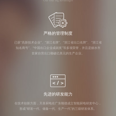
Our four big advantages
严格的管理制度
已获“高新技术企业”、“浙江名牌”、“浙江省出口名牌”、 “浙江省
知名商号”、“中国出口企业成就奖”等多项荣誉，并且是丽水市
首家自营出口额破亿美元的生产企业。
先进的研发能力
在技术创新方面，天喜厨电在广东顺德成立智能厨电研发中心，
形成“研发一代、储备一代、生产一代”的三级研发体系。