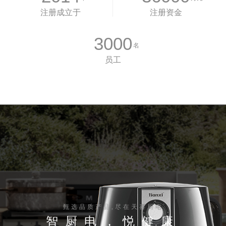
注册成立于
注册资金
3000
名
员工
甄选品质产品,尽在天喜厨电
智厨电，悦健康