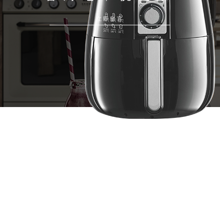
立即留言
2026-01-21