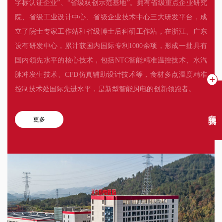
字标认证企业”、“省级双创示范基地”。拥有省级重点企业研究
院、省级工业设计中心、省级企业技术中心三大研发平台，成
立了院士专家工作站和省级博士后科研工作站，在浙江、广东
设有研发中心，累计获国内国际专利1000余项，形成一批具有
国内领先水平的核心技术，包括NTC智能精准温控技术、水汽
脉冲发生技术、CFD仿真辅助设计技术等，食材多点温度精准
控制技术处国际先进水平，是新型智能厨电的创新领跑者。
在线聊天
更多