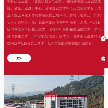
字标认证企业”、“省级双创示范基地”。拥有省级重点企业研究
院、省级工业设计中心、省级企业技术中心三大研发平台，成
立了院士专家工作站和省级博士后科研工作站，在浙江、广东
设有研发中心，累计获国内国际专利1000余项，形成一批具有
国内领先水平的核心技术，包括NTC智能精准温控技术、水汽
脉冲发生技术、CFD仿真辅助设计技术等，食材多点温度精准
控制技术处国际先进水平，是新型智能厨电的创新领跑者。
在线聊天
更多