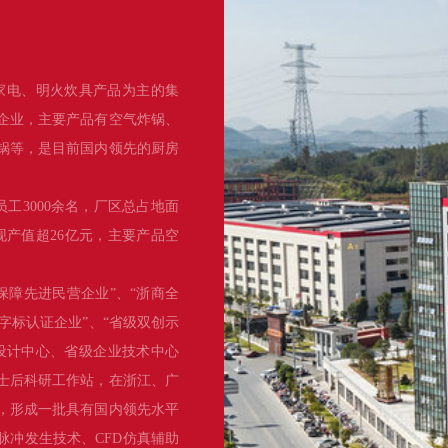
家电、明火炊具产品为主的集
企业，主要产品有空气炸锅、
锅等，是目前国内领先的厨房
员工3000余名，厂区总占地面
实现产值超26亿元，主要产品空
保障先进民营企业”、“浙商全
品字标认证企业”、“省级双创示
设计中心、省级企业技术中心
士后科研工作站，在浙江、广
项，形成一批具有国内领先水平
脉冲发生技术、CFD仿真辅助