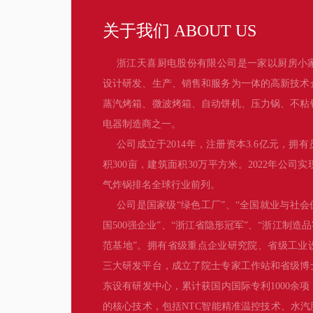
关于我们 ABOUT US
浙江天喜厨电股份有限公司是一家以厨房小
设计研发、生产、销售和服务为一体的高新技术
蒸汽烤箱、微波烤箱、自动饼机、压力锅、不粘
电器制造商之一。
公司成立于2014年，注册资本3.6亿元，拥有
积300亩，建筑面积30万平方米。2022年公司
气炸锅排名全球行业前列。
公司是国家级“绿色工厂”、“全国就业与社会
国500强企业”、“浙江省隐形冠军”、“浙江制造
范基地”。拥有省级重点企业研究院、省级工业
三大研发平台，成立了院士专家工作站和省级博
东设有研发中心，累计获国内国际专利1000余
的核心技术，包括NTC智能精准温控技术、水汽