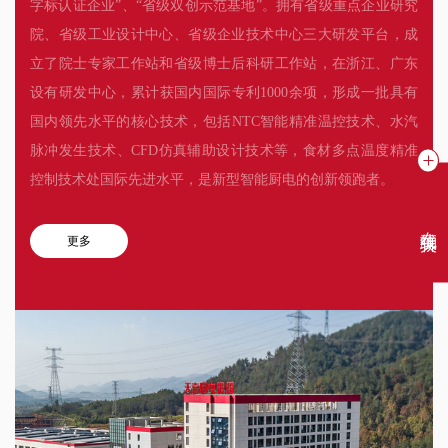
字标认证企业”、“省级双创示范基地”。拥有省级重点企业研究
院、省级工业设计中心、省级企业技术中心三大研发平台，成
立了院士专家工作站和省级博士后科研工作站，在浙江、广东
设有研发中心，累计获国内国际专利1000余项，形成一批具有
国内领先水平的核心技术，包括NTC智能精准温控技术、水汽
脉冲发生技术、CFD仿真辅助设计技术等，食材多点温度精准
控制技术处国际先进水平，是新型智能厨电的创新领跑者。
在线聊天
更多