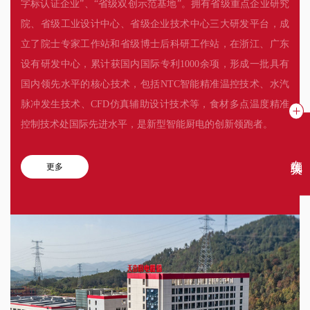
字标认证企业”、“省级双创示范基地”。拥有省级重点企业研究
院、省级工业设计中心、省级企业技术中心三大研发平台，成
立了院士专家工作站和省级博士后科研工作站，在浙江、广东
设有研发中心，累计获国内国际专利1000余项，形成一批具有
国内领先水平的核心技术，包括NTC智能精准温控技术、水汽
脉冲发生技术、CFD仿真辅助设计技术等，食材多点温度精准
控制技术处国际先进水平，是新型智能厨电的创新领跑者。
在线聊天
更多