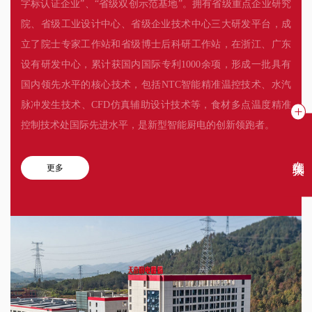
字标认证企业”、“省级双创示范基地”。拥有省级重点企业研究
院、省级工业设计中心、省级企业技术中心三大研发平台，成
立了院士专家工作站和省级博士后科研工作站，在浙江、广东
设有研发中心，累计获国内国际专利1000余项，形成一批具有
国内领先水平的核心技术，包括NTC智能精准温控技术、水汽
脉冲发生技术、CFD仿真辅助设计技术等，食材多点温度精准
控制技术处国际先进水平，是新型智能厨电的创新领跑者。
在线聊天
更多