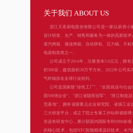
关于我们 ABOUT US
浙江天喜厨电股份有限公司是一家以厨房小
设计研发、生产、销售和服务为一体的高新技术
蒸汽烤箱、微波烤箱、自动饼机、压力锅、不粘
电器制造商之一。
公司成立于2014年，注册资本3.6亿元，拥有
积300亩，建筑面积30万平方米。2022年公司
气炸锅排名全球行业前列。
公司是国家级“绿色工厂”、“全国就业与社会
国500强企业”、“浙江省隐形冠军”、“浙江制造
范基地”。拥有省级重点企业研究院、省级工业
三大研发平台，成立了院士专家工作站和省级博
东设有研发中心，累计获国内国际专利1000余
的核心技术，包括NTC智能精准温控技术、水汽