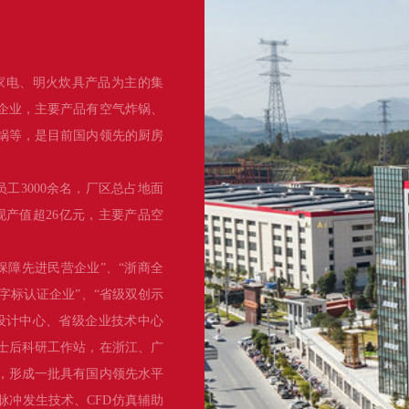
家电、明火炊具产品为主的集
企业，主要产品有空气炸锅、
锅等，是目前国内领先的厨房
员工3000余名，厂区总占地面
实现产值超26亿元，主要产品空
保障先进民营企业”、“浙商全
品字标认证企业”、“省级双创示
设计中心、省级企业技术中心
士后科研工作站，在浙江、广
项，形成一批具有国内领先水平
脉冲发生技术、CFD仿真辅助