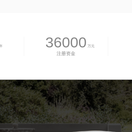
36000
年
万元
注册资金