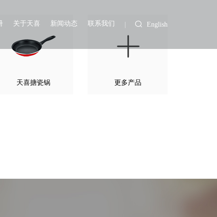
册
关于天喜
新闻动态
联系我们
English
天喜搪瓷锅
更多产品