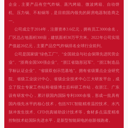
企业，主要产品有空气炸锅、蒸汽烤箱、微波烤箱、自动饼
机、压力锅、不粘锅等，是目前国内领先的厨房电器制造商之
一。
公司成立于2014年，注册资本3.6亿元，拥有员工3000余名，
厂区总占地面积300亩，建筑面积30万平方米。2022年公司实现
产值超26亿元，主要产品空气炸锅排名全球行业前列。
公司是国家级“绿色工厂”、“全国就业与社会保障先进民营企
业”、“浙商全国500强企业”、“浙江省隐形冠军”、“浙江制造品
字标认证企业”、“省级双创示范基地”。拥有省级重点企业研究
院、省级工业设计中心、省级企业技术中心三大研发平台，成
立了院士专家工作站和省级博士后科研工作站，在浙江、广东
设有研发中心，累计获国内国际专利1000余项，形成一批具有
国内领先水平的核心技术，包括NTC智能精准温控技术、水汽
脉冲发生技术、CFD仿真辅助设计技术等，食材多点温度精准
控制技术处国际先进水平，是新型智能厨电的创新领跑者。