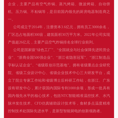
企业，主要产品有空气炸锅、蒸汽烤箱、微波烤箱、自动饼
机、压力锅、不粘锅等，是目前国内领先的厨房电器制造商之
一。
公司成立于2014年，注册资本3.6亿元，拥有员工3000余名，
厂区总占地面积300亩，建筑面积30万平方米。2022年公司实现
产值超26亿元，主要产品空气炸锅排名全球行业前列。
公司是国家级“绿色工厂”、“全国就业与社会保障先进民营企
业”、“浙商全国500强企业”、“浙江省隐形冠军”、“浙江制造品
字标认证企业”、“省级双创示范基地”。拥有省级重点企业研究
院、省级工业设计中心、省级企业技术中心三大研发平台，成
立了院士专家工作站和省级博士后科研工作站，在浙江、广东
设有研发中心，累计获国内国际专利1000余项，形成一批具有
国内领先水平的核心技术，包括NTC智能精准温控技术、水汽
脉冲发生技术、CFD仿真辅助设计技术等，食材多点温度精准
控制技术处国际先进水平，是新型智能厨电的创新领跑者。