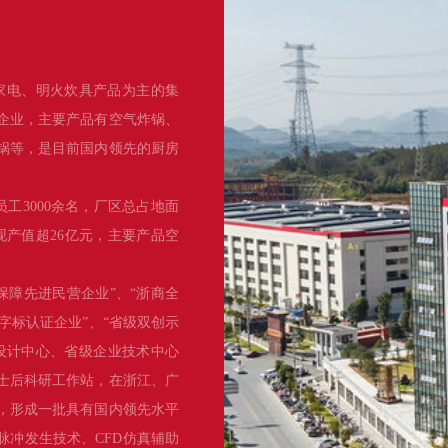
家电、明火炊具产品为主的集
企业，主要产品有空气炸锅、
锅等，是目前国内领先的厨房
员工3000余名，厂区总占地面
实现产值超26亿元，主要产品空
保障先进民营企业”、“浙商全
品字标认证企业”、“省级双创示
设计中心、省级企业技术中心
士后科研工作站，在浙江、广
项，形成一批具有国内领先水平
脉冲发生技术、CFD仿真辅助