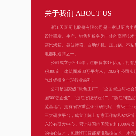
关于我们 ABOUT US
浙江天喜厨电股份有限公司是一家以厨房小
设计研发、生产、销售和服务为一体的高新技术
蒸汽烤箱、微波烤箱、自动饼机、压力锅、不粘
电器制造商之一。
公司成立于2014年，注册资本3.6亿元，拥有
积300亩，建筑面积30万平方米。2022年公司
气炸锅排名全球行业前列。
公司是国家级“绿色工厂”、“全国就业与社会
国500强企业”、“浙江省隐形冠军”、“浙江制造
范基地”。拥有省级重点企业研究院、省级工业
三大研发平台，成立了院士专家工作站和省级博
东设有研发中心，累计获国内国际专利1000余
的核心技术，包括NTC智能精准温控技术、水汽