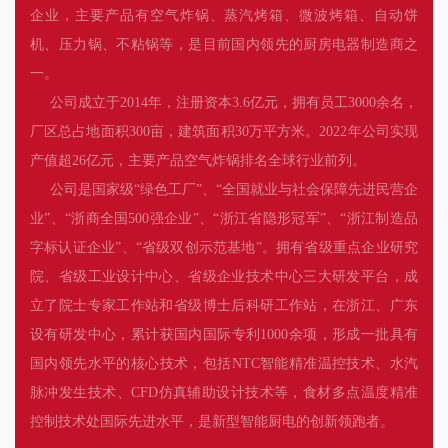
企业，主要产品有空气炸锅、蒸汽烤箱、微波烤箱、自动饼
机、压力锅、不粘锅等，是目前国内领先的厨房电器制造商之
一。
公司成立于2014年，注册资本3.6亿元，拥有员工3000余名，
厂区总占地面积300亩，建筑面积30万平方米。2022年公司实现
产值超26亿元，主要产品空气炸锅排名全球行业前列。
公司是国家级“绿色工厂”、“全国就业与社会保障先进民营企
业”、“浙商全国500强企业”、“浙江省隐形冠军”、“浙江制造品
字标认证企业”、“省级双创示范基地”。拥有省级重点企业研究
院、省级工业设计中心、省级企业技术中心三大研发平台，成
立了院士专家工作站和省级博士后科研工作站，在浙江、广东
设有研发中心，累计获国内国际专利1000余项，形成一批具有
国内领先水平的核心技术，包括NTC智能精准温控技术、水汽
脉冲发生技术、CFD仿真辅助设计技术等，食材多点温度精准
控制技术处国际先进水平，是新型智能厨电的创新领跑者。