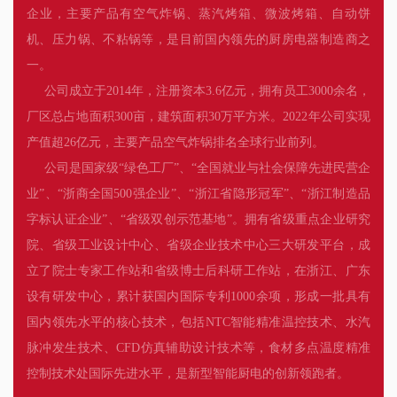
企业，主要产品有空气炸锅、蒸汽烤箱、微波烤箱、自动饼
机、压力锅、不粘锅等，是目前国内领先的厨房电器制造商之
一。
公司成立于2014年，注册资本3.6亿元，拥有员工3000余名，
厂区总占地面积300亩，建筑面积30万平方米。2022年公司实现
产值超26亿元，主要产品空气炸锅排名全球行业前列。
公司是国家级“绿色工厂”、“全国就业与社会保障先进民营企
业”、“浙商全国500强企业”、“浙江省隐形冠军”、“浙江制造品
字标认证企业”、“省级双创示范基地”。拥有省级重点企业研究
院、省级工业设计中心、省级企业技术中心三大研发平台，成
立了院士专家工作站和省级博士后科研工作站，在浙江、广东
设有研发中心，累计获国内国际专利1000余项，形成一批具有
国内领先水平的核心技术，包括NTC智能精准温控技术、水汽
脉冲发生技术、CFD仿真辅助设计技术等，食材多点温度精准
控制技术处国际先进水平，是新型智能厨电的创新领跑者。