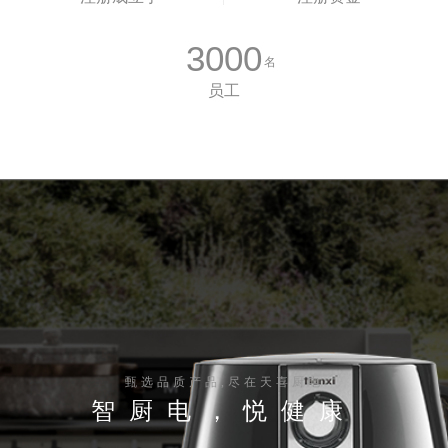
3000
名
员工
甄选品质产品,尽在天喜厨电
智厨电，悦健康