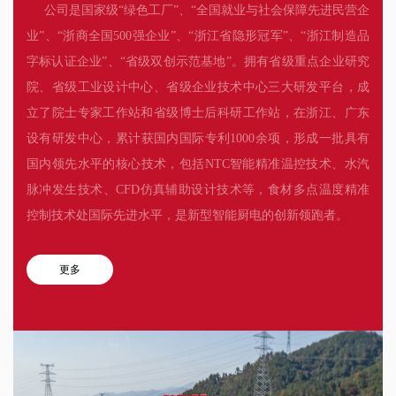
公司是国家级“绿色工厂”、“全国就业与社会保障先进民营企
业”、“浙商全国500强企业”、“浙江省隐形冠军”、“浙江制造品
字标认证企业”、“省级双创示范基地”。拥有省级重点企业研究
院、省级工业设计中心、省级企业技术中心三大研发平台，成
立了院士专家工作站和省级博士后科研工作站，在浙江、广东
设有研发中心，累计获国内国际专利1000余项，形成一批具有
国内领先水平的核心技术，包括NTC智能精准温控技术、水汽
脉冲发生技术、CFD仿真辅助设计技术等，食材多点温度精准
控制技术处国际先进水平，是新型智能厨电的创新领跑者。
更多