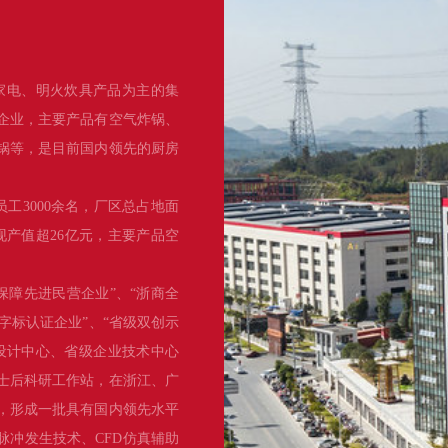
家电、明火炊具产品为主的集
企业，主要产品有空气炸锅、
锅等，是目前国内领先的厨房
员工3000余名，厂区总占地面
实现产值超26亿元，主要产品空
保障先进民营企业”、“浙商全
品字标认证企业”、“省级双创示
设计中心、省级企业技术中心
士后科研工作站，在浙江、广
项，形成一批具有国内领先水平
脉冲发生技术、CFD仿真辅助