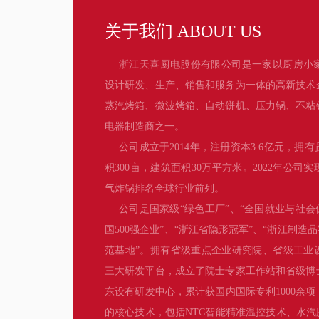
关于我们 ABOUT US
浙江天喜厨电股份有限公司是一家以厨房小
设计研发、生产、销售和服务为一体的高新技术
蒸汽烤箱、微波烤箱、自动饼机、压力锅、不粘
电器制造商之一。
公司成立于2014年，注册资本3.6亿元，拥有
积300亩，建筑面积30万平方米。2022年公司
气炸锅排名全球行业前列。
公司是国家级“绿色工厂”、“全国就业与社会
国500强企业”、“浙江省隐形冠军”、“浙江制造
范基地”。拥有省级重点企业研究院、省级工业
三大研发平台，成立了院士专家工作站和省级博
东设有研发中心，累计获国内国际专利1000余
的核心技术，包括NTC智能精准温控技术、水汽