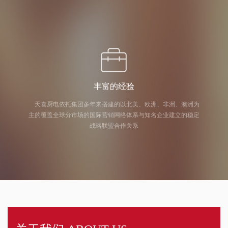
丰富的经验
天喜厨电依托集团多年来搭建的以北美、欧洲、非洲、澳洲为
主的覆盖全球分市场的国际营销网络体系与知名企业建立的稳定
战略联盟合作关系