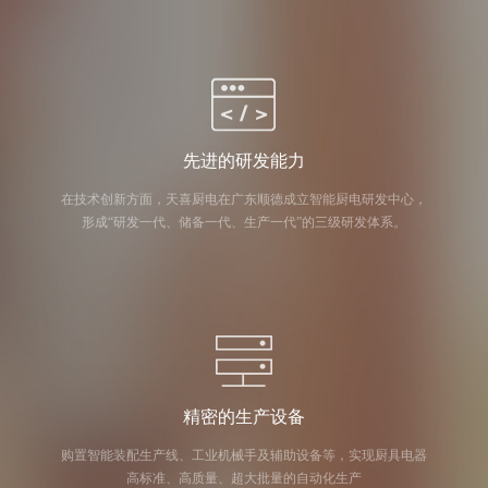
先进的研发能力
在技术创新方面，天喜厨电在广东顺德成立智能厨电研发中心，
形成“研发一代、储备一代、生产一代”的三级研发体系。
精密的生产设备
购置智能装配生产线、工业机械手及辅助设备等，实现厨具电器
高标准、高质量、超大批量的自动化生产