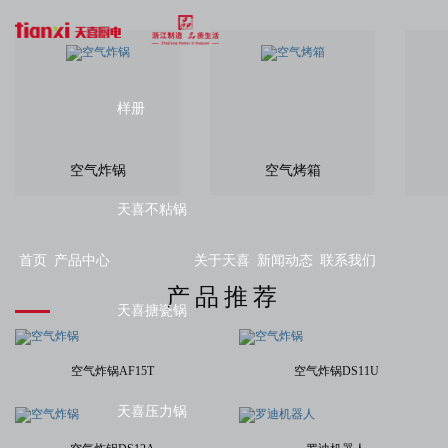
样册
空气炸锅
空气烤箱
天喜不粘锅
首页
产品中心
关于天喜
新闻动态
联系我们
产品推荐
天喜搪瓷锅
空气炸锅AF15T
空气炸锅DS11U
天喜压力锅