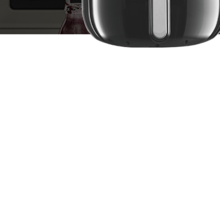
2026-01-21