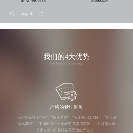
空气炸锅DS12A
罗迪机器人
English
我们的4大优势
Our four big advantages
严格的管理制度
已获“高新技术企业”、“浙江名牌”、“浙江省出口名牌”、 “浙江省
知名商号”、“中国出口企业成就奖”等多项荣誉，并且是丽水市
首家自营出口额破亿美元的生产企业。