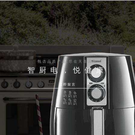
甄选品质产品,尽在天喜厨电
智厨电，悦健康
立即留言