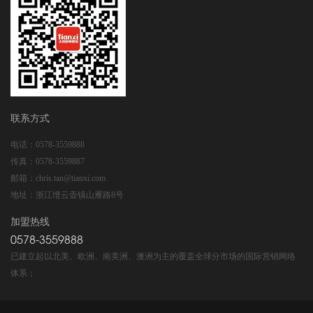
联系方式
电话：
0578-3559888
传真：
0578-3559887
邮箱：
chris.tan@tianxi.com
地址：
浙江缙云壶镇山雁路8号
加盟热线
0578-3559888
已建立起以北美、欧洲、南美洲、澳洲为主的覆盖全球分市场的国际营销网络
体系；