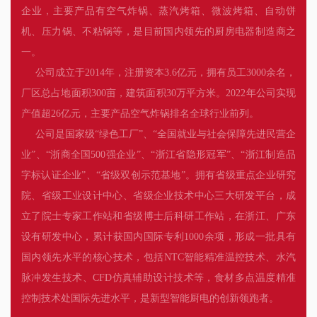
企业，主要产品有空气炸锅、蒸汽烤箱、微波烤箱、自动饼
机、压力锅、不粘锅等，是目前国内领先的厨房电器制造商之
一。
公司成立于2014年，注册资本3.6亿元，拥有员工3000余名，
厂区总占地面积300亩，建筑面积30万平方米。2022年公司实现
产值超26亿元，主要产品空气炸锅排名全球行业前列。
公司是国家级“绿色工厂”、“全国就业与社会保障先进民营企
业”、“浙商全国500强企业”、“浙江省隐形冠军”、“浙江制造品
字标认证企业”、“省级双创示范基地”。拥有省级重点企业研究
院、省级工业设计中心、省级企业技术中心三大研发平台，成
立了院士专家工作站和省级博士后科研工作站，在浙江、广东
设有研发中心，累计获国内国际专利1000余项，形成一批具有
国内领先水平的核心技术，包括NTC智能精准温控技术、水汽
脉冲发生技术、CFD仿真辅助设计技术等，食材多点温度精准
控制技术处国际先进水平，是新型智能厨电的创新领跑者。