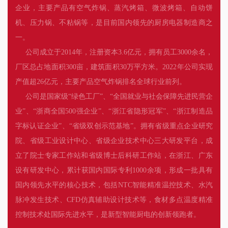
企业，主要产品有空气炸锅、蒸汽烤箱、微波烤箱、自动饼
机、压力锅、不粘锅等，是目前国内领先的厨房电器制造商之
一。
公司成立于2014年，注册资本3.6亿元，拥有员工3000余名，
厂区总占地面积300亩，建筑面积30万平方米。2022年公司实现
产值超26亿元，主要产品空气炸锅排名全球行业前列。
公司是国家级“绿色工厂”、“全国就业与社会保障先进民营企
业”、“浙商全国500强企业”、“浙江省隐形冠军”、“浙江制造品
字标认证企业”、“省级双创示范基地”。拥有省级重点企业研究
院、省级工业设计中心、省级企业技术中心三大研发平台，成
立了院士专家工作站和省级博士后科研工作站，在浙江、广东
设有研发中心，累计获国内国际专利1000余项，形成一批具有
国内领先水平的核心技术，包括NTC智能精准温控技术、水汽
脉冲发生技术、CFD仿真辅助设计技术等，食材多点温度精准
控制技术处国际先进水平，是新型智能厨电的创新领跑者。