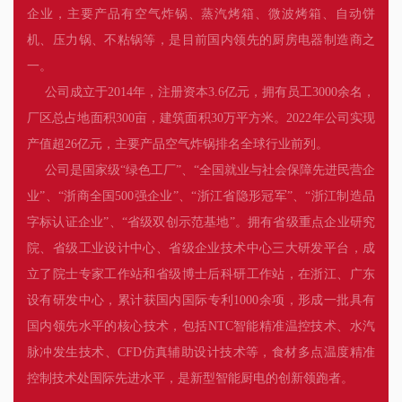
企业，主要产品有空气炸锅、蒸汽烤箱、微波烤箱、自动饼
机、压力锅、不粘锅等，是目前国内领先的厨房电器制造商之
一。
公司成立于2014年，注册资本3.6亿元，拥有员工3000余名，
厂区总占地面积300亩，建筑面积30万平方米。2022年公司实现
产值超26亿元，主要产品空气炸锅排名全球行业前列。
公司是国家级“绿色工厂”、“全国就业与社会保障先进民营企
业”、“浙商全国500强企业”、“浙江省隐形冠军”、“浙江制造品
字标认证企业”、“省级双创示范基地”。拥有省级重点企业研究
院、省级工业设计中心、省级企业技术中心三大研发平台，成
立了院士专家工作站和省级博士后科研工作站，在浙江、广东
设有研发中心，累计获国内国际专利1000余项，形成一批具有
国内领先水平的核心技术，包括NTC智能精准温控技术、水汽
脉冲发生技术、CFD仿真辅助设计技术等，食材多点温度精准
控制技术处国际先进水平，是新型智能厨电的创新领跑者。