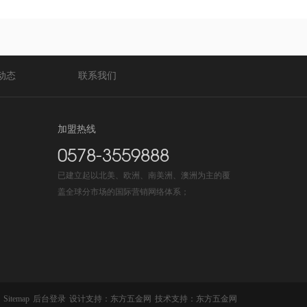
动态
联系我们
加盟热线
0578-3559888
已建立起以北美、欧洲、南美洲、澳洲为主的覆
盖全球分市场的国际营销网络体系；
Sitemap
后台登录
设计支持：东方五金网
技术支持：东方五金网