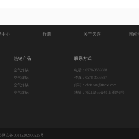
品中心
样册
关于天喜
新闻
热销产品
联系方式
空气炸锅
电话：
0578-3559888
空气炸锅
传真：
0578-3559887
空气炸锅
邮箱：
chris.tan@tianxi.com
空气炸锅
地址：
浙江缙云壶镇山雁路8号
网安备 33112202000225号