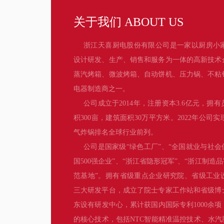
关于我们 ABOUT US
浙江天喜厨电股份有限公司是一家以厨房小
设计研发、生产、销售和服务为一体的高新技术
蒸汽烤箱、微波烤箱、自动饼机、压力锅、不粘
电器制造商之一。
公司成立于2014年，注册资本3.6亿元，拥有
积300亩，建筑面积30万平方米。2022年公司
气炸锅排名全球行业前列。
公司是国家级“绿色工厂”、“全国就业与社会
国500强企业”、“浙江省隐形冠军”、“浙江制造
范基地”。拥有省级重点企业研究院、省级工业
三大研发平台，成立了院士专家工作站和省级博
东设有研发中心，累计获国内国际专利1000余
的核心技术，包括NTC智能精准温控技术、水汽