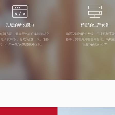
先进的研发能力
精密的生产设备
创新方面，天喜厨电在广东顺德成立
购置智能装配生产线、工业机械手
中心， 形成“研发一代、储备
备等，实现厨具电器高标准、高质
代、生产一代”的三级研发体系。
批量的自动化生产