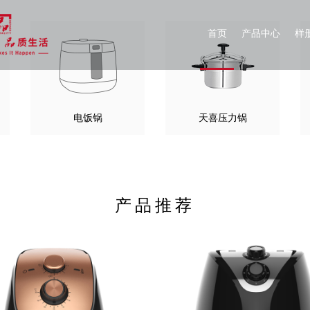
首页
产品中心
样
电饭锅
天喜压力锅
产品推荐