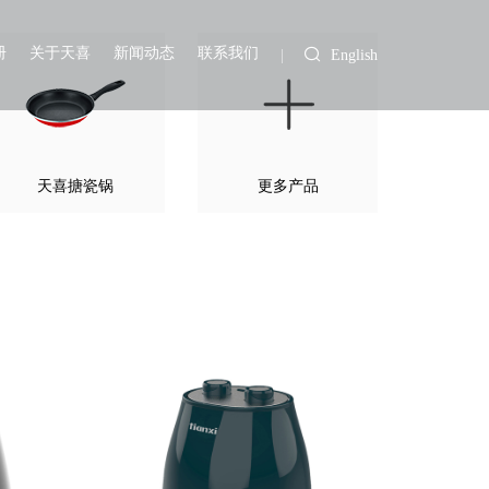
册
关于天喜
新闻动态
联系我们
English
天喜搪瓷锅
更多产品