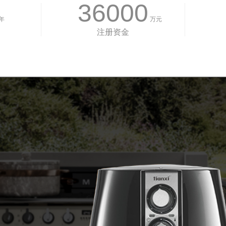
36000
年
万元
注册资金