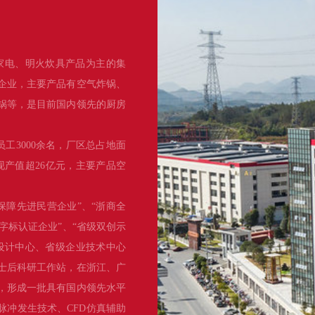
家电、明火炊具产品为主的集
企业，主要产品有空气炸锅、
锅等，是目前国内领先的厨房
员工3000余名，厂区总占地面
实现产值超26亿元，主要产品空
保障先进民营企业”、“浙商全
品字标认证企业”、“省级双创示
设计中心、省级企业技术中心
士后科研工作站，在浙江、广
项，形成一批具有国内领先水平
脉冲发生技术、CFD仿真辅助