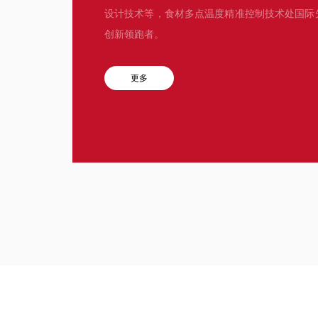
设计技术等，食材多点温度精准控制技术处国际
创新领跑者。
更多