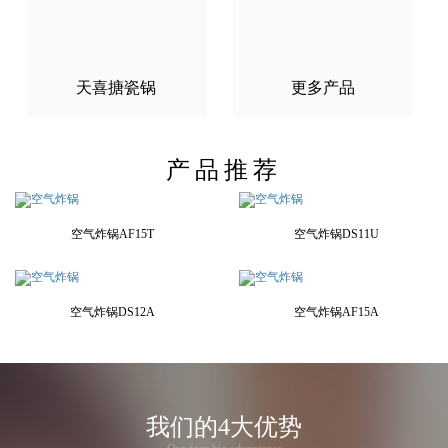
天喜搪瓷锅
更多产品
产品推荐
空气炸锅AF15T
空气炸锅DS11U
空气炸锅DS12A
空气炸锅AF15A
我们的4大优势