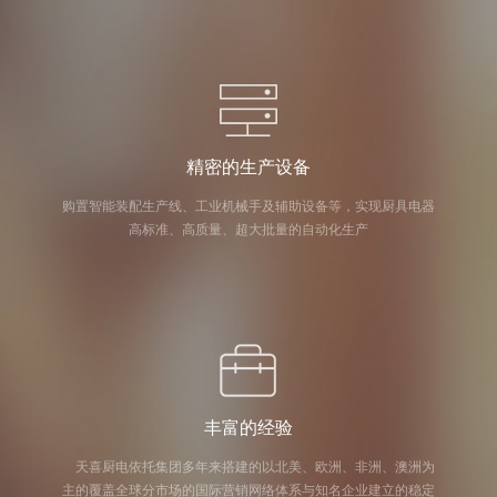
精密的生产设备
购置智能装配生产线、工业机械手及辅助设备等，实现厨具电器
高标准、高质量、超大批量的自动化生产
丰富的经验
天喜厨电依托集团多年来搭建的以北美、欧洲、非洲、澳洲为
主的覆盖全球分市场的国际营销网络体系与知名企业建立的稳定