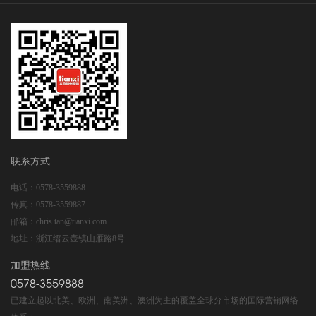
联系方式
电话：
0578-3559888
传真：
0578-3559887
邮箱：
chris.tan@tianxi.com
地址：
浙江缙云壶镇山雁路8号
加盟热线
0578-3559888
已建立起以北美、欧洲、南美洲、澳洲为主的覆盖全球分市场的国际营销网络