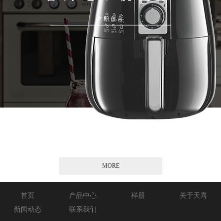
立即留言
MORE
首页
产品中心
样册
关于天喜
新闻动态
联系我们