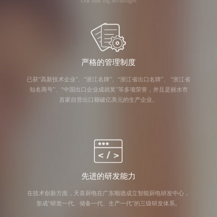
Our four big advantages
严格的管理制度
已获“高新技术企业”、“浙江名牌”、“浙江省出口名牌”、 “浙江省
知名商号”、“中国出口企业成就奖”等多项荣誉，并且是丽水市
首家自营出口额破亿美元的生产企业。
先进的研发能力
在技术创新方面，天喜厨电在广东顺德成立智能厨电研发中心，
形成“研发一代、储备一代、生产一代”的三级研发体系。