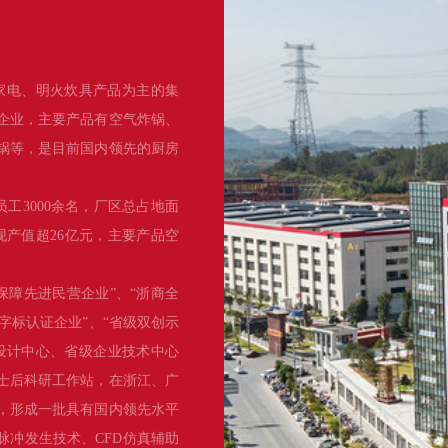
家电、明火炊具产品为主的集
企业，主要产品有空气炸锅、
锅等，是目前国内领先的厨房
员工3000余名，厂区总占地面
实现产值超26亿元，主要产品空
保障先进民营企业”、“浙商全
品字标认证企业”、“省级双创示
设计中心、省级企业技术中心
士后科研工作站，在浙江、广
项，形成一批具有国内领先水平
脉冲发生技术、CFD仿真辅助