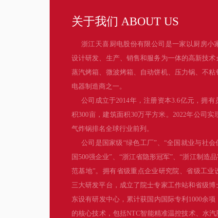
关于我们 ABOUT US
浙江天喜厨电股份有限公司是一家以厨房小
设计研发、生产、销售和服务为一体的高新技术
蒸汽烤箱、微波烤箱、自动饼机、压力锅、不粘
电器制造商之一。
公司成立于2014年，注册资本3.6亿元，拥有
积300亩，建筑面积30万平方米。2022年公司
气炸锅排名全球行业前列。
公司是国家级“绿色工厂”、“全国就业与社会
国500强企业”、“浙江省隐形冠军”、“浙江制造
范基地”。拥有省级重点企业研究院、省级工业
三大研发平台，成立了院士专家工作站和省级博
东设有研发中心，累计获国内国际专利1000余
的核心技术，包括NTC智能精准温控技术、水汽