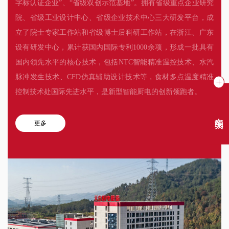
字标认证企业”、“省级双创示范基地”。拥有省级重点企业研究
院、省级工业设计中心、省级企业技术中心三大研发平台，成
立了院士专家工作站和省级博士后科研工作站，在浙江、广东
设有研发中心，累计获国内国际专利1000余项，形成一批具有
国内领先水平的核心技术，包括NTC智能精准温控技术、水汽
脉冲发生技术、CFD仿真辅助设计技术等，食材多点温度精准
控制技术处国际先进水平，是新型智能厨电的创新领跑者。
在线聊天
更多