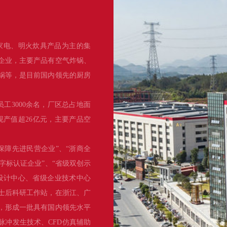
家电、明火炊具产品为主的集
企业，主要产品有空气炸锅、
锅等，是目前国内领先的厨房
员工3000余名，厂区总占地面
实现产值超26亿元，主要产品空
保障先进民营企业”、“浙商全
品字标认证企业”、“省级双创示
设计中心、省级企业技术中心
士后科研工作站，在浙江、广
项，形成一批具有国内领先水平
脉冲发生技术、CFD仿真辅助