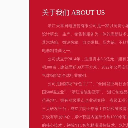
关于我们 ABOUT US
浙江天喜厨电股份有限公司是一家以厨房小
设计研发、生产、销售和服务为一体的高新技术
蒸汽烤箱、微波烤箱、自动饼机、压力锅、不粘
电器制造商之一。
公司成立于2014年，注册资本3.6亿元，拥有
积300亩，建筑面积30万平方米。2022年公司
气炸锅排名全球行业前列。
公司是国家级“绿色工厂”、“全国就业与社会
国500强企业”、“浙江省隐形冠军”、“浙江制造
范基地”。拥有省级重点企业研究院、省级工业
三大研发平台，成立了院士专家工作站和省级博
东设有研发中心，累计获国内国际专利1000余
的核心技术，包括NTC智能精准温控技术、水汽