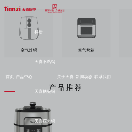
样册
空气炸锅
空气烤箱
天喜不粘锅
首页
产品中心
关于天喜
新闻动态
联系我们
产品推荐
天喜搪瓷锅
天喜压力锅