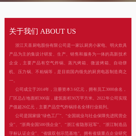
关于我们 ABOUT US
浙江天喜厨电股份有限公司是一家以厨房小家电、明火炊具
产品为主的集设计研发、生产、销售和服务为一体的高新技术
企业，主要产品有空气炸锅、蒸汽烤箱、微波烤箱、自动饼
机、压力锅、不粘锅等，是目前国内领先的厨房电器制造商之
一。
公司成立于2014年，注册资本3.6亿元，拥有员工3000余名，
厂区总占地面积300亩，建筑面积30万平方米。2022年公司实现
产值超26亿元，主要产品空气炸锅排名全球行业前列。
公司是国家级“绿色工厂”、“全国就业与社会保障先进民营企
业”、“浙商全国500强企业”、“浙江省隐形冠军”、“浙江制造品
字标认证企业”、“省级双创示范基地”。拥有省级重点企业研究