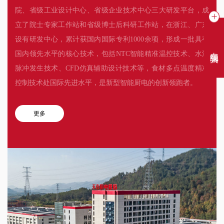
院、省级工业设计中心、省级企业技术中心三大研发平台，成
立了院士专家工作站和省级博士后科研工作站，在浙江、广东
设有研发中心，累计获国内国际专利1000余项，形成一批具有
在线聊天
国内领先水平的核心技术，包括NTC智能精准温控技术、水汽
脉冲发生技术、CFD仿真辅助设计技术等，食材多点温度精准
控制技术处国际先进水平，是新型智能厨电的创新领跑者。
更多