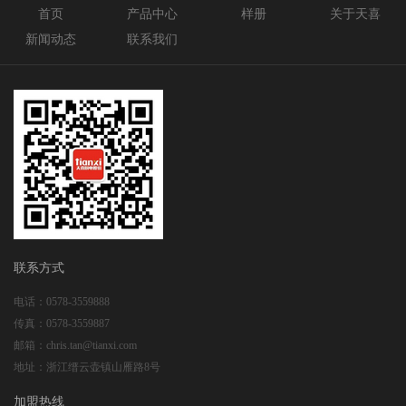
首页
产品中心
样册
关于天喜
新闻动态
联系我们
联系方式
电话：
0578-3559888
传真：
0578-3559887
邮箱：
chris.tan@tianxi.com
地址：
浙江缙云壶镇山雁路8号
加盟热线