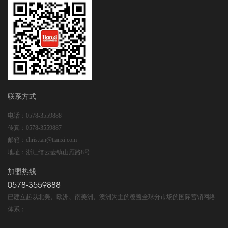
联系方式
电话：
0578-3559888
传真：
0578-3559887
邮箱：
chris.tan@tianxi.com
地址：
浙江缙云壶镇山雁路8号
加盟热线
0578-3559888
已建立起以北美、欧洲、南美洲、澳洲为主的覆盖全球分市场的国际营销网络
体系；