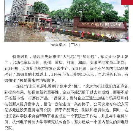
天喜集团（二区）
特殊时期，缙云县先后推出“大礼包”与“加油包”，帮助企业复工复
产，启动包车从四川、贵州、重庆、河南、湖南、安徽等地接员工返岗。
到3月初，天喜厨电基本恢复正常生产。到3月底，该企业的国内市场销量
占到了总销量的七成以上，3月份产值上升到1.6亿元，同比增长10%，有
效扭转了疫情带来的消极影响。
一场疫情让天喜厨电看到了危中之“机”。“这次危机让我们真正意识
到提前布局、加强创新的重要性，企业不能沉醉于过去的成绩，而要不断
开拓新市场、打磨好产品。”吕挺说，目前企业正通过加强市场调研和科
技创新来提升竞争力，相信一定能走出一条好路子。公司决定今年投入两
亿多元建设天喜厨电研究院，用于产品研发、测试和模具制造。同时，在
浙江省科学技术协会帮助下准备成立一个双院士工作站，并且与中电科58
所、杭州电子科技大学等研究机构合作，努力建成一个国内领先的厨电研
究院。