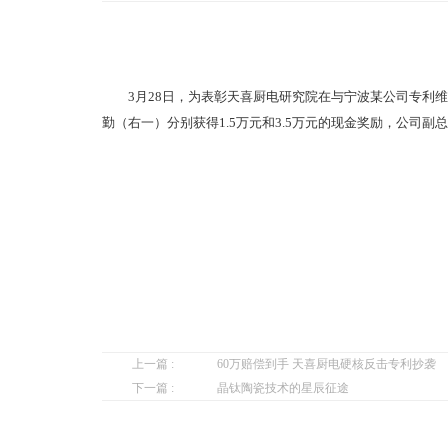
3月28日，为表彰天喜厨电研究院在与宁波某公司专利维
勤（右一）分别获得1.5万元和3.5万元的现金奖励，公司
上一篇 :
60万赔偿到手 天喜厨电硬核反击专利抄袭
下一篇 :
晶钛陶瓷技术的星辰征途