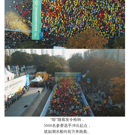
“嘭”随着发令枪响，
5000名参赛选手冲出起点，
犹如潮水般向前方奔跑着。