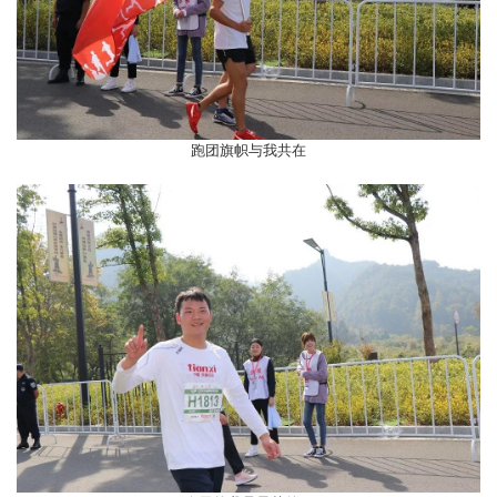
跑团旗帜与我共在