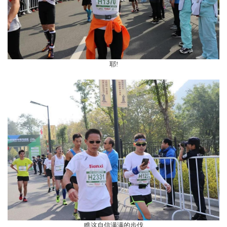
耶!
瞧这自信满满的步伐