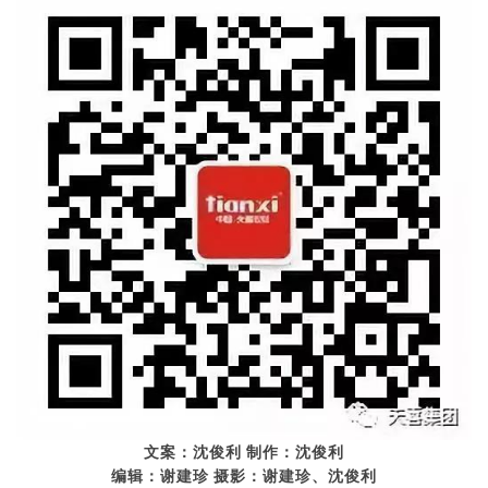
文
案
：沈俊利
制
作
：沈俊利
编
辑
：
谢
建
珍
摄
影
：
谢
建
珍
、沈俊利