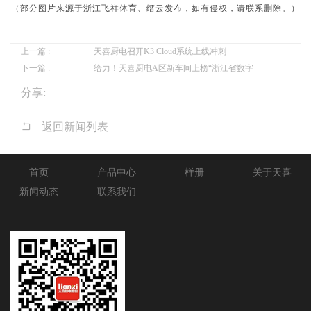
（
部
分
图
片
来
源
于浙江飞祥体育、缙云发布
，如有侵权，
请
联
系
删
除
。
）
上一篇 :
天喜厨电召开K3 Cloud系统上线冲刺
下一篇 :
给力！天喜厨电A区新车间上榜“浙江省数字
分享:
返回新闻列表
首页
产品中心
样册
关于天喜
新闻动态
联系我们