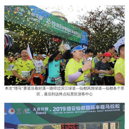
本次“缙马”赛道沿着好溪一路经过滨江绿道—仙都风情绿道—仙都各个景
区，最后到达终点站景区游客中心