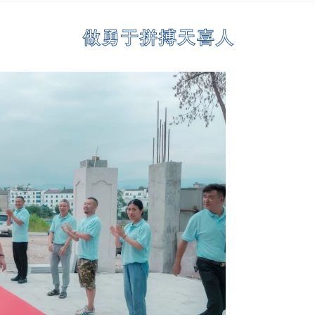
做勇于拼搏天喜人