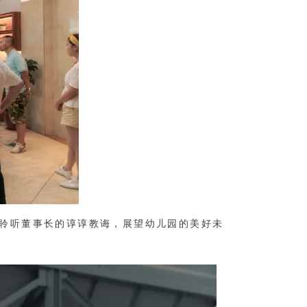
聆听董事长的谆谆教诲，展望幼儿园的美好未