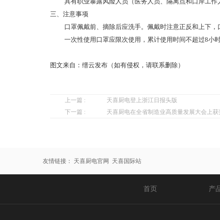
具有职业暴露风险人员（医务人员、隔离点和口岸工作
三、注意事项
口罩佩戴前、摘除后应洗手。佩戴时注意正反和上下，
一次性使用口罩应限次使用，累计使用时间不超过8小
图文来自：缙云发布（如有侵权，请联系删除）
上一篇 :
天喜厨电登上浙江日报头版
下一篇 :
天喜厨电在全省制造业高质量发展大会上获
友情链接：
天喜厨电官网
天喜国际站
首页
产