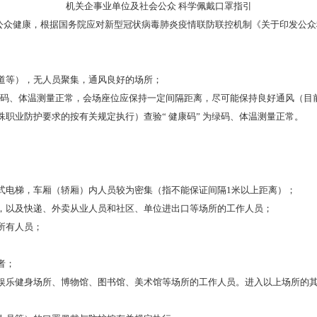
机关企事业单位及社会公众 科学佩戴口罩指引
健康，根据国务院应对新型冠状病毒肺炎疫情联防联控机制《关于印发公众科学
道等），无人员聚集，通风良好的场所；
为绿码、体温测量正常，会场座位应保持一定间隔距离，尽可能保持良好通风（目
职业防护要求的按有关规定执行）查验“ 健康码” 为绿码、体温测量正常。
式电梯，车厢（轿厢）内人员较为密集（指不能保证间隔1米以上距离）；
，以及快递、外卖从业人员和社区、单位进出口等场所的工作人员；
所有人员；
者；
乐健身场所、博物馆、图书馆、美术馆等场所的工作人员。进入以上场所的其他