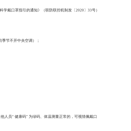
戴口罩指引的通知》（联防联控机制发〔2020〕33号）
前季节不开中央空调）；
人员“ 健康码” 为绿码、体温测量正常的，可视情佩戴口