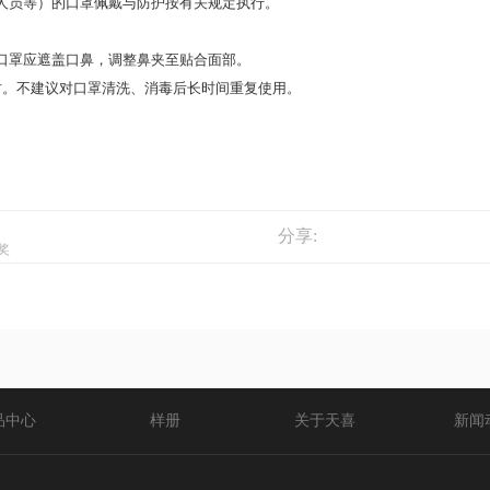
人员等）的口罩佩戴与防护按有关规定执行。
口罩应遮盖口鼻，调整鼻夹至贴合面部。
时。不建议对口罩清洗、消毒后长时间重复使用。
分享:
奖
品中心
样册
关于天喜
新闻