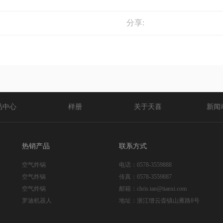
分享:
品中心
样册
关于天喜
新闻
热销产品
联系方式
空气炸锅
电话：
0578-3559888
空气炸锅
传真：
0578-3559887
空气炸锅
邮箱：
chris.tan@tianxi.com
罗迪机器人
地址：
浙江缙云壶镇山雁路8号