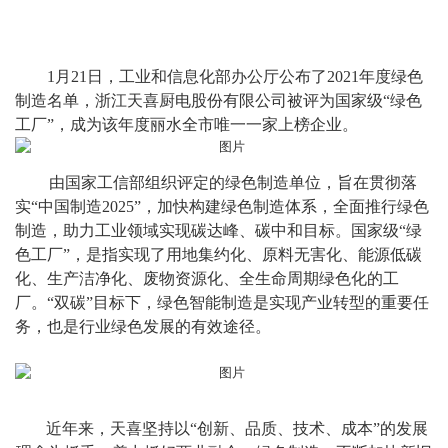
1月21日
，
工业
和信息化部
办公厅
公布了
2021年度绿色
制造名单，浙江天喜厨电股份
有限公司被评为国家级
“绿色
工厂”
，
成为该年度丽水全市唯一一家上榜企业
。
由国家工信部组织评定的绿色制造单位，旨在贯彻落
实
“中国制造2025”，加快构建绿色制造体系，全面推行绿色
制造，助力工业领域实现碳达峰、碳中和目标。国家级
“
绿
色工厂
”
，是指实现了用地集约化、原料无害化、能源低碳
化、生产洁净化、废物资源化、全生命周期绿色化的工
厂。
“双碳”目标下，绿色智能制造是实现产业转型的重要任
务，也是行业绿色发展的有效途径。
近
年来，
天喜
坚持以
“
创新、品质、技术、成本
”的发展