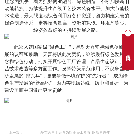
理念为抓手，着力抓好两业融合、绿色制造，不断加快新旧
动能转换，
持续提升生产线工艺技术装备水平、加大节能技
术改造，最大限度地综合利用好各种资源，努力构建完善的
绿色制造体系，
走科技含量高、资源消耗低、环境污染少、
经济效益好的可持续发展之路
。
此次入选国家级
“绿色工厂”，是对
天喜
坚持绿色创新发
在线聊天
展的认可和鼓励。
天喜
将以此为契机，继续践行绿色发展理
念
和绿色行动
，
扎实开展绿色工厂管理、产品生态设计、工
艺技术改造等多方面工作。发挥带头示范作用，不仅争当经
济发展的
“排头兵”，更要争做环境保护的“先行者”，成为绿
色生产发展的“新高地”，
助力实现碳达峰、碳中和目标，为
建设美丽中国做出更大贡献。
上一篇 :
爱在天喜︱天喜为留企员工举办“欢欢喜喜年