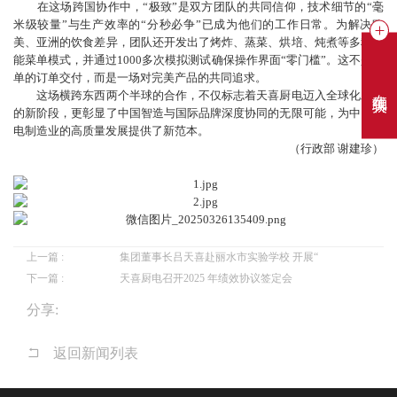
在这场跨国协作中，“极致”是双方团队的共同信仰，技术细节的“毫
米级较量”与生产效率的“分秒必争”已成为他们的工作日常。为解决欧
美、亚洲的饮食差异，团队还开发出了烤炸、蒸菜、烘培、炖煮等多种智
能菜单模式，并通过1000多次模拟测试确保操作界面“零门槛”。这不是简
单的订单交付，而是一场对完美产品的共同追求。
在线聊天
这场横跨东西两个半球的合作，不仅标志着天喜厨电迈入全球化发展
的新阶段，更彰显了中国智造与国际品牌深度协同的无限可能，为中国家
电制造业的高质量发展提供了新范本。
（行政部 谢建珍）
上一篇 :
集团董事长吕天喜赴丽水市实验学校 开展“
下一篇 :
天喜厨电召开2025 年绩效协议签定会
分享:
返回新闻列表