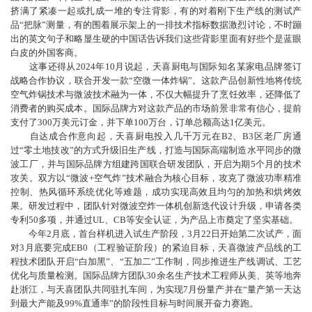
挤满了紧凑一起或扎成一堆的专注背影，有的对着刚下生产线的测试产
品“把脉”测量，有的围着展示架上的一排技术指标数据激烈讨论，不时蹦
出的英文句子和略显生硬的中国话告诉我们这些背影里面有好些个是蓝眼
白皮的外国客商。
这事还得从2024年10月说起，天喜厨电与国际知名某家电品牌签订
战略合作协议，联合开发一款“空微一体炸锅”。这款产品创新性地将传统
空气炸锅技术与微波技术融为一体，不仅大幅提升了烹饪效率，还降低了
消费者的购买成本。国际品牌方对这款产品的市场前景非常有信心，提前
支付了300万美元订金，并下单100万台，订单总额高达1亿美元。
自达成合作意向起，天喜厨电投入几千万元在B2、B3区老厂房通
过“零土地技改”的方式升级旧生产线，打造与国际高端制造水平同步的微
波工厂，并与国际品牌方组建跨国联合研发团队，开启为期5个月的技术
攻关。双方以“微波+空气炸”技术融合为核心目标，攻克了微波功率精准
控制、热风循环系统优化等难题，成功实现高效且均匀的加热和烘烤效
果。研发过程中，团队针对微波空炸一体机创新迭代设计升级，申请各类
专利50多项，并通过UL、CB等安全认证，为产品上市奠定了坚实基础。
今年2月底，首台样机进入试生产阶段，3月22日开始第二次试产，面
对3月底要完成EB0（工程验证阶段）的紧迫目标，天喜微波产品线的工
程技术团队开启“白加黑”、“五加二”工作制，同步推进生产线调试、工艺
优化与质量检测。国际品牌方团队30余名生产技术工程师从美、英等地奔
赴浙江，与天喜团队共同驻扎车间，为实现7月份量产并在“量产第一天达
到最大产能及99%直通率”的阶段性目标与时间展开奋力赛跑。