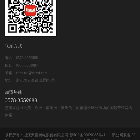
联系方式
电话：
0578-3559888
传真：
0578-3559887
邮箱：
chris.tan@tianxi.com
地址：
浙江缙云壶镇山雁路8号
加盟热线
0578-3559888
已建立起以北美、欧洲、南美洲、澳洲为主的覆盖全球分市场的国际营销网络
体系；
版权所有：
浙江天喜厨电股份有限公司
浙ICP备20020365号-1
浙公网安备 33112