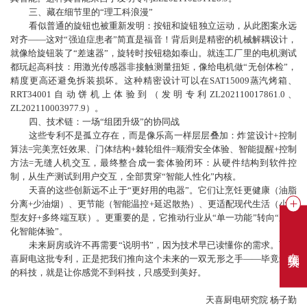
三、藏在细节里的“理工科浪漫”
看似普通的旋钮也被重新发明：按钮和旋钮独立运动，从此图案永远
对齐——这对“强迫症患者”简直是福音！背后则是精密的机械解耦设计，
就像给旋钮装了“差速器”，旋转时按钮稳如泰山。就连工厂里的电机测试
都玩起高科技：用激光传感器非接触测量扭矩，像给电机做“无创体检”，
精度更高还避免拆装损坏。这种精密设计可以在SAT15009蒸汽烤箱、
RRT34001自动饼机上体验到（发明专利ZL202110017861.0、
ZL202110003977.9）。
四、技术链：一场“组团升级”的协同战
这些专利不是孤立存在，而是像乐高一样层层叠加：炸篮设计+控制
算法=完美烹饪效果、门体结构+棘轮组件=顺滑安全体验、智能提醒+控制
方法=无缝人机交互，最终整合成一套体验闭环：从硬件结构到软件控
制，从生产测试到用户交互，全部贯穿“智能人性化”内核。
天喜的这些创新远不止于“更好用的电器”。它们让烹饪更健康（油脂
分离+少油烟）、更节能（智能温控+延迟散热）、更适配现代生活（小户
型友好+多终端互联）。更重要的是，它推动行业从“单一功能”转向“系统
化智能体验”。
未来厨房或许不再需要“说明书”，因为技术早已读懂你的需求。而天
在线聊天
喜厨电这批专利，正是把我们推向这个未来的一双无形之手——毕竟最好
的科技，就是让你感觉不到科技，只感受到美好。
天喜厨电研究院 杨子勤