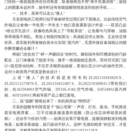
门轻轻一推就能悬停在任何角度，取食物再也不用“单手负重训练”；旋钮
上的图案永远对齐，操作时还有智能提醒悄悄发送到你的手机……
一、技术，原来可以这么“懂人”
天喜厨电的工程师们似乎偷偷研究过我们的下厨痛点。比如传统空气
炸锅总让食物一半焦黑一半夹生？他们直接重新设计炸篮——双层凸起
+错位开孔设计，就像给热风装上了“导航系统”，让热量均匀穿梭，油脂
乖乖滴落不捣乱。再加上智能控制算法：风扇延迟停止散热、正反转交替
吹风，甚至能利用食物自身水分实现“蒸汽炸”，无需外接设备就能让鸡翅
外酥里嫩还会爆汁！
烤箱门也告别了“砰一声砸回去”的时代。棘轮组件和凹槽滚轮的巧妙
配合，让门体像装了隐形卡扣，随手一推就能稳定悬停。而对开式双门设
计+阻尼滑动结构，不仅开关顺滑如抽屉，更省出至少30%的操作空间，
这对小厨房用户简直是救命设计！
上述“懂人”的技术就是发明专利ZL202110183829.X、
ZL202111273876.X、ZL202110412487.4、ZL202210369631.5带给我们
的，在AGT04001空气炸锅、DT10L-F-KC空气炸锅、SAT24002蒸汽烤
箱、AOT32001C烤箱等新产品上都已落地。
二、连“提醒”都卷起来了：你的厨房会“悄悄话”
天喜的提醒专利简直是个“贴心管家”：声音、灯光、振动、手机推送
甚至电视弹窗……它不仅能多频道轰炸提醒（防止你忘掉烤箱里的蛋
糕），还会学习你的习惯——如果总在客厅看电视，提醒就静默发到电视
角落；如果深夜做饭，就只振动不吵人。这种“无感却精准”的交互，才是
真智能。这种真智能来自于发明专利ZL202110231128.9。