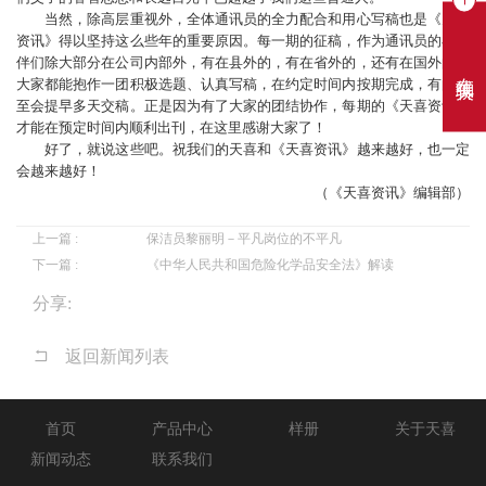
当然，除高层重视外，全体通讯员的全力配合和用心写稿也是《天喜
资讯》得以坚持这么些年的重要原因。每一期的征稿，作为通讯员的小伙
伴们除大部分在公司内部外，有在县外的，有在省外的，还有在国外的，
在线聊天
大家都能抱作一团积极选题、认真写稿，在约定时间内按期完成，有的甚
至会提早多天交稿。正是因为有了大家的团结协作，每期的《天喜资讯》
才能在预定时间内顺利出刊，在这里感谢大家了！
好了，就说这些吧。祝我们的天喜和《天喜资讯》越来越好，也一定
会越来越好！
（《天喜资讯》编辑部）
上一篇 :
保洁员黎丽明－平凡岗位的不平凡
下一篇 :
《中华人民共和国危险化学品安全法》解读
分享:
返回新闻列表
首页
产品中心
样册
关于天喜
新闻动态
联系我们