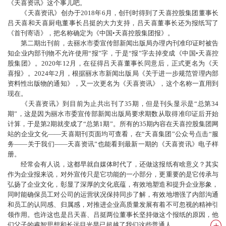
《天喜资讯》这个事儿吧。
《天喜资讯》创办于2018年6月，创刊时得到了天喜控股集团董事长
吕天喜和天喜厨电董事长吕挺的大力支持，吕天喜董事长还为报纸写了
《首刊寄语》，把名称确定为《中国•天喜控股集团报》。
第二期出刊前，去丽水市委宣传部新闻出版局办理内刊准印证时被告
知企业内部刊物不允许使用“报”字，于是“报”字去掉变成《中国•天喜控
股集团》。2020年12月，在征得吕天喜董事长同意后，正式更名为《天
喜报》。2024年2月，根据丽水市新闻出版局《关于进一步规范管理内部
资料性出版物的通知》，又一次更名为《天喜资讯》，这个名称一直用到
现在。
《天喜资讯》到目前为止共出刊了35期，但是刊头显示是“总第34
期”，这是因为丽水市委宣传部新闻出版局要求期数从取得准印证后开始
计算，于是第2期就变成了“总第1期”。所有的35期内容在天喜控股集团网
站的企业文化——天喜期刊页面均可查看，在“天喜集团”公众号点击“服
务——关于我们——天喜资讯”也能看到最新一期的《天喜资讯》电子样
册。
经常会有人说，这都早就自媒体时代了，还做这报纸有啥意义？其实
作为企业报来说，对外宣传只是它功能的一小部分，更重要的是它传承与
弘扬了企业文化，彰显了深厚的文化底蕴，有效地塑造和提升企业形象，
同时能确保员工对公司的运营状况保持同步了解，有效地增强了内部沟通
和员工的认同感、归属感，对推进企业高质量发展有着不可忽视的精神引
领作用。也许这也是吕天喜、吕挺两位董事长坚持做这个报纸的原因，他
们父子的睿智思想和长远目光早已超越了我们这些普通人。