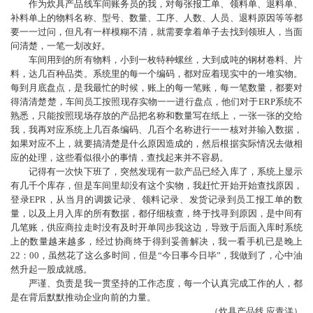
作为炊具产品线车间账务员的我，对每张报工单、领料单、退料单、
补料单上的物料名称、型号、数量、工序、人数、人员、退料原因等等都
要一一过问，但凡有一样模糊不清，就需要拿着单子去找到领班人，当面
问清楚，一笔一划改好。
车间用到的所有物料，小到一枚特种螺丝，大到成吨的钢材卷料、片
料，达几百种品类。系统里的每一个编码，都对应着现实中的一堆实物。
每到月底盘点，是我最忙的时候，账上的每一笔账，每一笔数量，都要对
得清清楚楚，车间员工按照现存实物一一进行盘点，他们对于ERP系统不
熟悉，只能按照现场存放的产品把名称和数量写在纸上，一张一张的交给
我，我再对应系统上几百条编码、几百个名称进行一一核对并输入数据，
如果对应不上，就要搞清楚是什么原因造成的，然后根据实际情况去做相
应的处理，这些看似很小的事情，查找起来并不容易。
记得有一次快下班了，突然发现有一款产品已经入库了，系统上显示
有几千个库存，但是车间里却没有这个实物，我赶忙开始开始查找原因，
登录EPR，从当月的调拨记录、领料记录、发货记录到员工报工单的数
量，以及上月入库的所有数据，都仔细核查，终于找寻到原因，是中间有
几笔账，供应商拉走时没有及时开单同步我这边，导致于后面入库时系统
上的数量越来越多，经过协商终于得到妥善解决，我一看手机已是晚上
22：00，虽然花了这么多时间，但是“今日事今日毕”，我做到了，心中油
然升起一股成就感。
严谨、负责是我一贯坚持的工作态度，每一个认真完成工作的人，都
是在背后默默推动企业向前的力量。
（炊具产品线 应青洋）