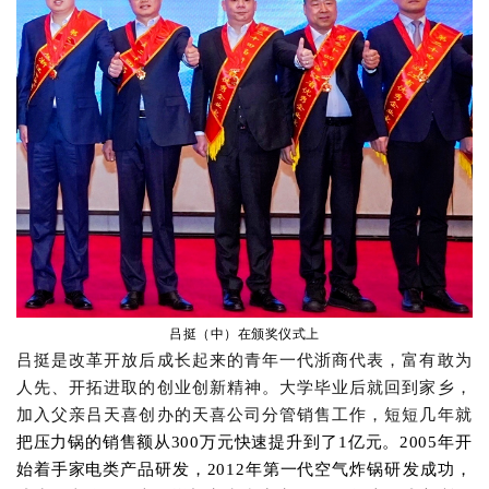
吕挺（中）在颁奖仪式上
吕挺是改革开放后成长起来的青年一代浙商代表，富有敢为
人先、开拓进取的创业创新精神。大学毕业后就回到家乡，
加入父亲吕天喜创办的天喜公司分管销售工作，短短几年就
把
压力锅
的销售额从
300万元快速提升到了1亿元
。
2005年
开
始
着手家电类产品研发
，
2012年
第一代
空气炸锅研发
成功
，