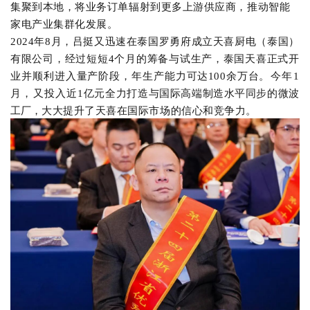
集聚到本地，将业务订单辐射到更多上游供应商，推动智能
家电产业集群化发展。
2024年8月，吕挺又迅速在泰国罗勇府成立天喜厨电（泰国）
有限公司，经过短短4个月的筹备与试生产，泰国天喜正式开
业并顺利进入量产阶段，年生产能力
可达
100余万
台
。
今年
1
月，又
投入近
1亿元
全力打造与国际高端制造水平同步的微波
工厂，
大大提升了天喜在国际市场的信心和竞争力。