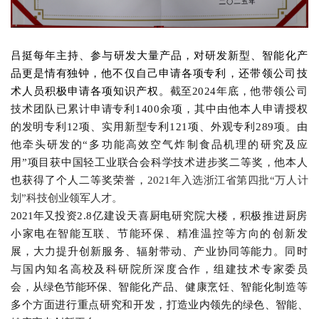
吕挺
每年主持、参与研发大量产品，对研发新型、智能化产
品
更是
情有独钟，
他不仅自己
申请各
项
专利，还带领公司技
术人员积极申请各项知识产权。
截至
2024年底
，
他带领公司
技术团队已累计
申请专利
1400余
项，其中
由他本人申请授权
的发明专利
12
项、实用新型专利
1
21
项、外观专利
2
89
项。
由
他牵头研发
的
“多功能高效空气炸制食品机理的研究及应
用”项目获中国轻工业联合会科学技术进步奖二等奖
，
他本人
也获得了个人二等奖荣誉
，
2021年入选浙江省第四批“万人计
划”科技创业领军人才。
2021年又
投资
2.8亿建设天喜厨电研究院大楼，
积
极推进
厨房
小
家电
在
智能互联、
节能环保、精准温控等
方向
的创新
发
展，
大力提升
创新服务、辐射带动、产业协同
等
能力
。
同时
与国内知名高校及科研院所深度合作，组建技术专家委员
会，
从绿色节能环保、
智能化产品、健康烹饪、智能化制造
等
多
个方面进行重点研究
和开发
，
打造业内领先的绿色、智能、