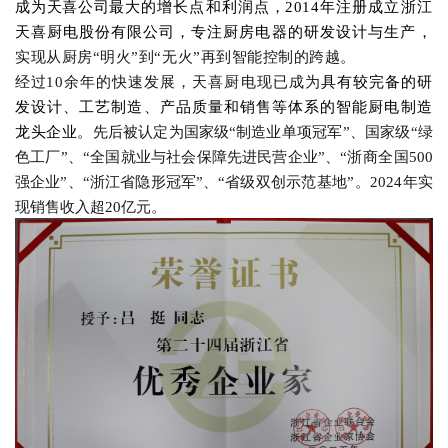
成为天喜
公司
最大的增长点和利润点
，
2014年注册成立浙江
天喜厨电股份有限公司
，
专注厨房电器的研发设计与生产，
实现从厨房
“明火”到“无火”
再
到智能控制
的跨越
。
经过
10余年的快速发展，天喜厨电现已成为
具有较完备的研
发设计、工艺制造、产品质量和销售等体系的智能厨电制造
龙头企业。
先后被认定为
国家级
“制造业单项冠军”、国家级
“绿
色工厂”、“
全国就业与社会保障先进民营企业
”、
“浙商全国500
强企业”、“浙江省隐形冠军”
、
“
省级双创示范基地
”
。
2024年实
现销售收入超20亿元。