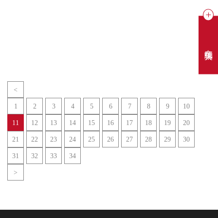
在线聊天
2025-07-15
<
1
2
3
4
5
6
7
8
9
10
11
12
13
14
15
16
17
18
19
20
21
22
23
24
25
26
27
28
29
30
31
32
33
34
>