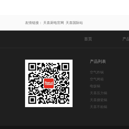
友情链接：
天喜厨电官网
天喜国际站
首页
产
产品列表
空气炸锅
空气烤箱
电饭锅
天喜压力锅
天喜搪瓷锅
天喜不粘锅