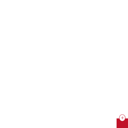
2022-06-17
MORE