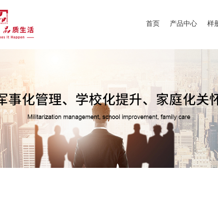
首页
产品中心
样