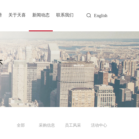
册
关于天喜
新闻动态
联系我们
English
全部
采购信息
员工风采
活动中心