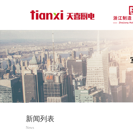
新闻列表
News