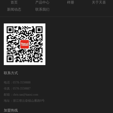
首页
产品中心
样册
关于天喜
新闻动态
联系我们
联系方式
电话：
0578-3559888
传真：
0578-3559887
邮箱：
chris.tan@tianxi.com
地址：
浙江缙云壶镇山雁路8号
加盟热线