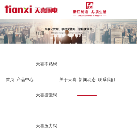
样册
天喜不粘锅
首页
产品中心
关于天喜
新闻动态
联系我们
2026-01-21
天喜搪瓷锅
天喜压力锅
2026-01-21