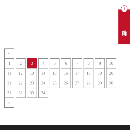
在线聊天
2026-01-21
<
1
2
3
4
5
6
7
8
9
10
11
12
13
14
15
16
17
18
19
20
21
22
23
24
25
26
27
28
29
30
31
32
33
34
>