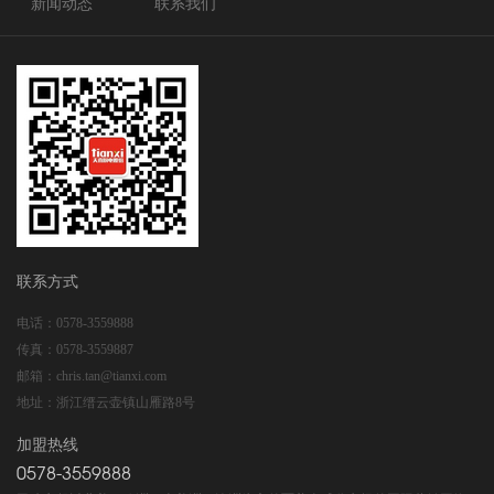
新闻动态
联系我们
联系方式
电话：
0578-3559888
传真：
0578-3559887
邮箱：
chris.tan@tianxi.com
地址：
浙江缙云壶镇山雁路8号
加盟热线
0578-3559888